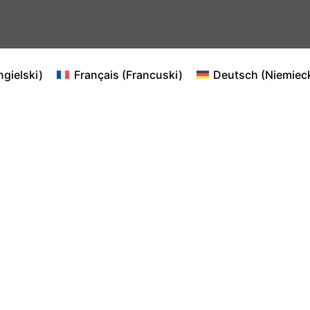
ngielski
)
Français
(
Francuski
)
Deutsch
(
Niemiec