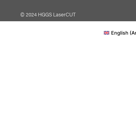
© 2024 HGGS LaserCUT
English
(
A