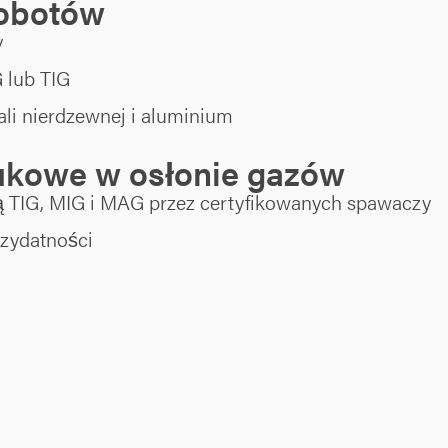
obotów
y
 lub TIG
tali nierdzewnej i aluminium
ukowe w osłonie gazów
 TIG, MIG i MAG przez certyfikowanych spawaczy
zydatności