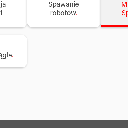
ja
Spawanie
M
i
robotów
S
ągłe