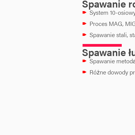
Spawanie r
System 10-osiow
Proces MAG, MIG
Spawanie stali, s
Spawanie ł
Spawanie metodą
Różne dowody pr