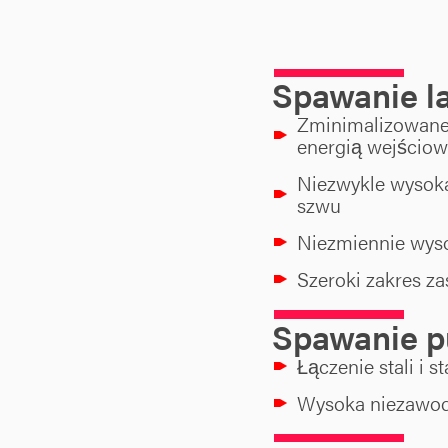
Spawanie l
Zminimalizowane
energią wejścio
Niezwykle wysoka
szwu
Niezmiennie wyso
Szeroki zakres z
Spawanie 
Łączenie stali i s
Wysoka niezawod