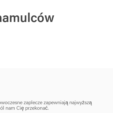
 hamulców
nowoczesne zaplecze zapewniają najwyższą
wól nam Cię przekonać.